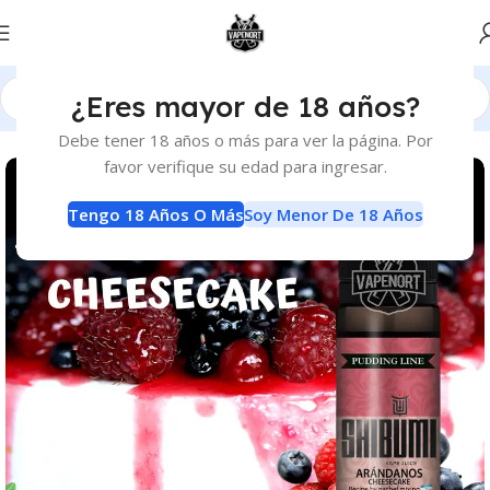
¿Eres mayor de 18 años?
Inicio
E-Liquids
E-Liquids
Debe tener 18 años o más para ver la página. Por
favor verifique su edad para ingresar.
Tengo 18 Años O Más
Soy Menor De 18 Años