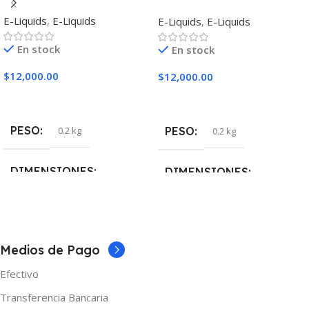
Coffee
E-Liquids
,
E-Liquids
E-Liquids
,
E-Liquids
En stock
En stock
$
12,000.00
$
12,000.00
Seleccionar Opciones
Seleccionar Opciones
PESO
PESO
0.2 kg
0.2 kg
DIMENSIONES
DIMENSIONES
5 × 5 × 10 cm
5 × 5 × 10 cm
NICOTINA
NICOTINA
3mg
3mg
Medios de Pago
Efectivo
MARCAS
MARCAS
One
One
Transferencia Bancaria