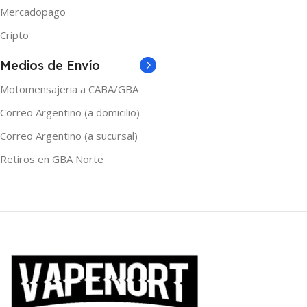
Mercadopago
TAMAÑO
TAMAÑO
60ml
60ml
Cripto
Medios de Envío
Motomensajeria a CABA/GBA
Correo Argentino (a domicilio)
Correo Argentino (a sucursal)
Retiros en GBA Norte