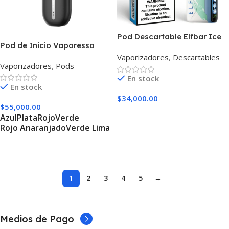
Pod Descartable Elfbar Ice
Pod de Inicio Vaporesso
King 40000
Zero S
Vaporizadores
,
Descartables
Vaporizadores
,
Pods
En stock
En stock
$
34,000.00
$
55,000.00
Seleccionar Opciones
Azul
Plata
Rojo
Verde
Rojo Anaranjado
Verde Lima
Seleccionar Opciones
1
2
3
4
5
→
Medios de Pago