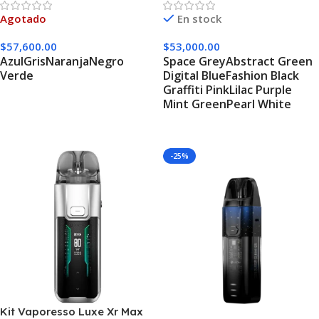
Agotado
En stock
$
57,600.00
$
53,000.00
Azul
Gris
Naranja
Negro
Space Grey
Abstract Green
Verde
Digital Blue
Fashion Black
Graffiti Pink
Lilac Purple
Seleccionar Opciones
Mint Green
Pearl White
Seleccionar Opciones
-25%
Kit Vaporesso Luxe Xr Max