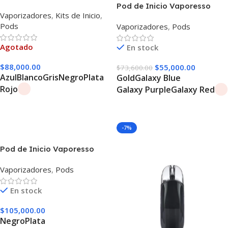
80w Pod
Pod de Inicio Vaporesso
Vaporizadores
,
Kits de Inicio
,
Luxe Xr
Pods
Vaporizadores
,
Pods
Agotado
En stock
$
88,000.00
$
55,000.00
$
73,600.00
Azul
Blanco
Gris
Negro
Plata
Gold
Galaxy Blue
Rojo
Galaxy Purple
Galaxy Red
Seleccionar Opciones
Seleccionar Opciones
-7%
Pod de Inicio Vaporesso
Luxe Xr Max 2
Vaporizadores
,
Pods
En stock
$
105,000.00
Negro
Plata