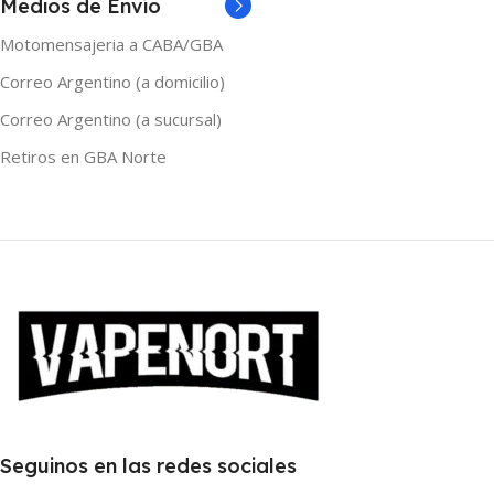
Medios de Envío
120ml
,
30ml
,
60ml
120ml
,
30ml
,
60ml
Motomensajeria a CABA/GBA
Correo Argentino (a domicilio)
Correo Argentino (a sucursal)
Retiros en GBA Norte
Seguinos en las redes sociales