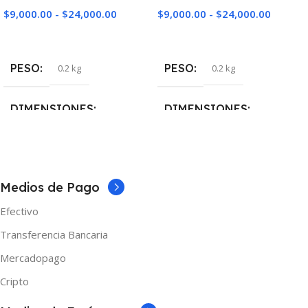
$
9,000.00
-
$
24,000.00
$
9,000.00
-
$
24,000.00
Seleccionar Opciones
Seleccionar Opciones
PESO
PESO
0.2 kg
0.2 kg
DIMENSIONES
DIMENSIONES
5 × 5 × 10 cm
5 × 5 × 10 cm
NICOTINA
NICOTINA
Medios de Pago
Efectivo
0mg
,
3mg
,
6mg
0mg
,
3mg
,
6mg
Transferencia Bancaria
MARCAS
MARCAS
Shibumi
Shibumi
Mercadopago
Cripto
TAMAÑO
TAMAÑO