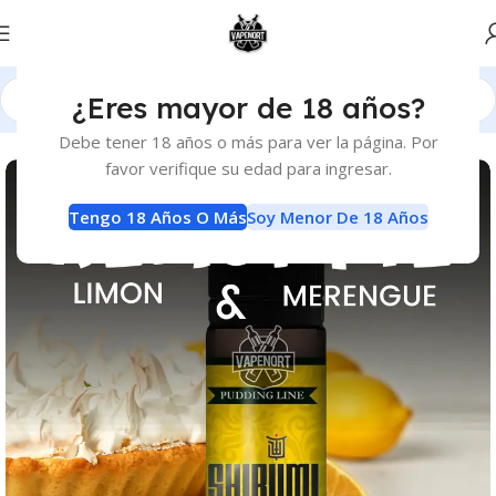
¿Eres mayor de 18 años?
Inicio
E-Liquids
E-Liquids
Debe tener 18 años o más para ver la página. Por
favor verifique su edad para ingresar.
Tengo 18 Años O Más
Soy Menor De 18 Años