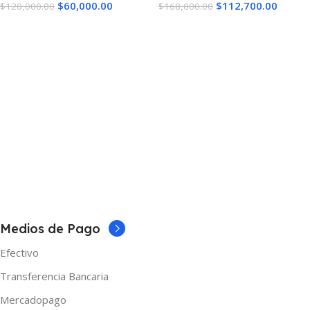
$
60,000.00
$
112,700.00
$
120,000.00
$
168,000.00
Leer Más
Leer Más
Medios de Pago
Efectivo
Transferencia Bancaria
Mercadopago