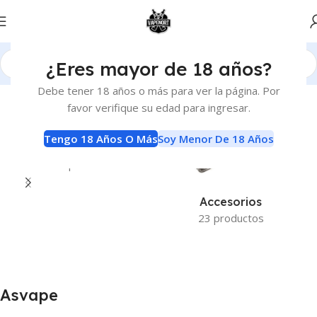
¿Eres mayor de 18 años?
Inicio
Marcas del producto
Asvape
Debe tener 18 años o más para ver la página. Por
favor verifique su edad para ingresar.
Tengo 18 Años O Más
Soy Menor De 18 Años
Sin Categorizar
1 producto
Accesorios
23 productos
Asvape