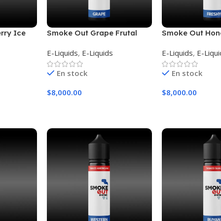
rry Ice
Smoke Out Grape Frutal
Smoke Out Hon
Fresh
Freshy
E-Liquids
,
E-Liquids
E-Liquids
,
E-Liqu
En stock
En stock
$
8,000.00
$
8,000.00
es
Seleccionar Opciones
Seleccionar Opc