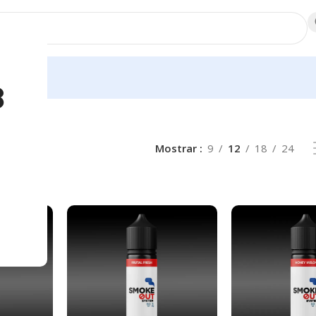
dores
8
Mostrar
9
12
18
24