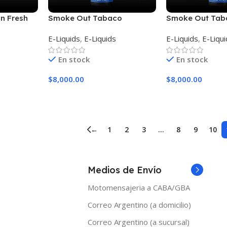
n Fresh
Smoke Out Tabaco
Smoke Out Tab
Americano Western
Ruyan
E-Liquids
,
E-Liquids
E-Liquids
,
E-Liqu
En stock
En stock
$
8,000.00
$
8,000.00
es
Seleccionar Opciones
Seleccionar Opc
←
1
2
3
…
8
9
10
Medios de Envío
Motomensajeria a CABA/GBA
Correo Argentino (a domicilio)
Correo Argentino (a sucursal)