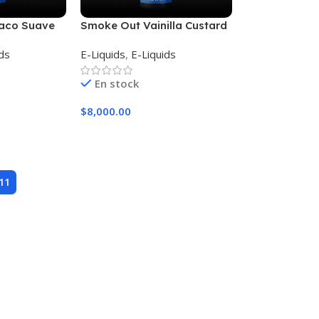
aco Suave
Smoke Out Vainilla Custard
ids
E-Liquids
,
E-Liquids
En stock
$
8,000.00
iones
Seleccionar Opciones
11