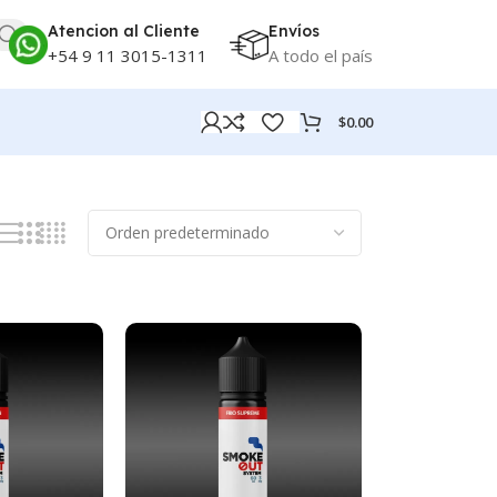
Atencion al Cliente
Envíos
+54 9 11 3015-1311
A todo el país
$
0.00
Mostrando 121–128 de 128 resultados