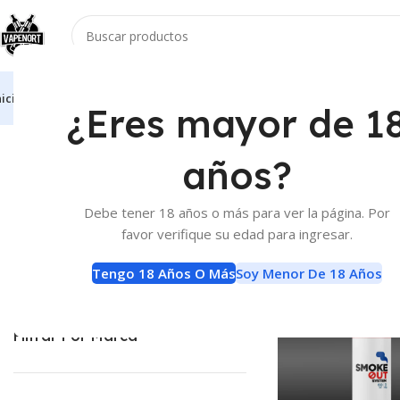
nicio
Vaporizadores
Atomizadores
Accesorios
E-Liquids
Baterias Y Carga
¿Eres mayor de 1
Inicio
E-Liquids
E-Liquids
Página 11
años?
E-Liquids
Filtrar Por Precio
Debe tener 18 años o más para ver la página. Por
favor verifique su edad para ingresar.
Categorías Del Producto
Tengo 18 Años O Más
Soy Menor De 18 Años
Filtrar Por Marca