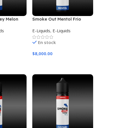
ey Melon
Smoke Out Mentol Frio
Supreme
ids
E-Liquids
,
E-Liquids
En stock
$
8,000.00
iones
Seleccionar Opciones