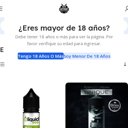
¿Eres mayor de 18 años?
Inicio
E-Liquids
E-Liquids
Página 2
Debe tener 18 años o más para ver la página. Por
favor verifique su edad para ingresar.
E-Liquids
Tengo 18 Años O Más
Soy Menor De 18 Años
Show column