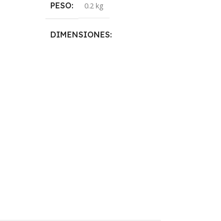
PESO
PESO
0.2 kg
0.2 k
DIMENSIONES
DIMENSION
5 × 5 × 10 cm
5 × 5 × 10 cm
NICOTINA
TAMAÑO
0mg
,
3mg
,
6mg
NICOTINA
MARCAS
i
Shibumi
TAMAÑO
120ml
,
30ml
,
60ml