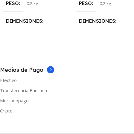
PESO
PESO
0.2 kg
0.2 kg
DIMENSIONES
DIMENSIONES
5 × 5 × 10 cm
5 × 5 × 10 cm
NICOTINA
NICOTINA
Medios de Pago
0mg
,
3mg
,
6mg
0mg
,
3mg
,
6mg
Efectivo
MARCAS
MARCAS
Shibumi
Shibumi
Transferencia Bancaria
Mercadopago
TAMAÑO
TAMAÑO
Cripto
120ml
,
30ml
,
60ml
120ml
,
30ml
,
60ml