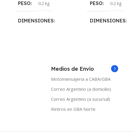
PESO
PESO
0.2 kg
0.2 kg
DIMENSIONES
DIMENSIONES
5 × 5 × 10 cm
5 × 5 × 10 cm
NICOTINA
NICOTINA
0mg
,
3mg
,
6mg
Medios de Envío
0mg
,
3mg
,
6mg
Motomensajeria a CABA/GBA
MARCAS
MARCAS
Shibumi
Shibum
Correo Argentino (a domicilio)
Correo Argentino (a sucursal)
TAMAÑO
TAMAÑO
Retiros en GBA Norte
120ml
,
30ml
,
60ml
120ml
,
30ml
,
60ml