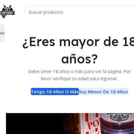
nicio
Vaporizadores
Atomizadores
Accesorios
E-Liquids
Baterias Y Carga
¿Eres mayor de 1
Inicio
E-Liquids
E-Liquids
Henrys Liquids Ekeko
años?
Debe tener 18 años o más para ver la página. Por
favor verifique su edad para ingresar.
Tengo 18 Años O Más
Soy Menor De 18 Años