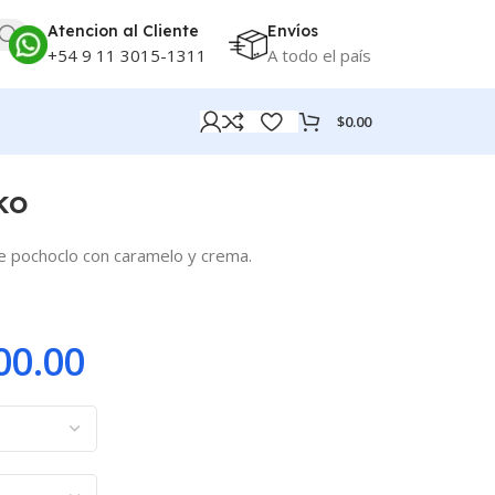
Atencion al Cliente
Envíos
+54 9 11 3015-1311
A todo el país
$
0.00
ko
de pochoclo con caramelo y crema.
00.00