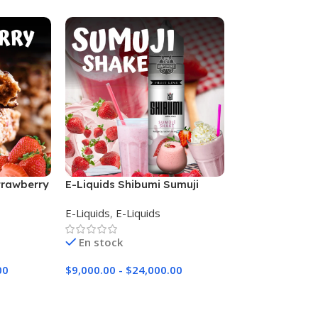
trawberry
E-Liquids Shibumi Sumuji
Kings Crest Do
Shake
E-Liquids
,
E-Liquids
E-Liquids
,
E-Liq
En stock
En stock
00
$
9,000.00
-
$
24,000.00
$
36,000.00
Seleccionar Opciones
Seleccionar Op