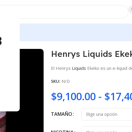
dores
8
Henrys Liquids Eke
El Henrys
Liquids
Ekeko es un e-liquid 
SKU:
N/D
$
9,100.00
-
$
17,4
TAMAÑO