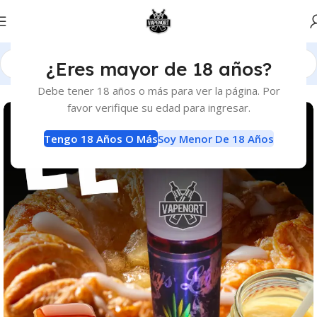
¿Eres mayor de 18 años?
Inicio
E-Liquids
E-Liquids
Debe tener 18 años o más para ver la página. Por
favor verifique su edad para ingresar.
Tengo 18 Años O Más
Soy Menor De 18 Años