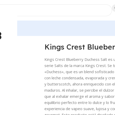
dores
8
ss Salt
Kings Crest Blueber
Kings Crest Blueberry Duchess Salt es un
serie Salts de la marca Kings Crest. Se 
«Duchess», que es un blend sofisticado
con leche condensada, evaporada y crem
y butterscotch, ahora enriquecido con 
maduros. Al inhalar, se percibe el dulzo
que al exhalar emerge el aroma y sabor
equilibrio perfecto entre lo dulce y lo f
experiencia de vapeo suave, lujosa y co
gourmet. Este producto está diseñado p