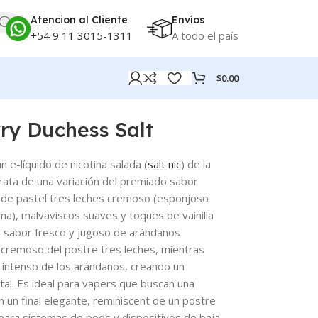
Atencion al Cliente
Envíos
+54 9 11 3015-1311
A todo el país
$
0.00
ry Duchess Salt
 e-líquido de nicotina salada (
salt nic
) de la
trata de una variación del premiado sabor
 de pastel tres leches cremoso (esponjoso
a), malvaviscos suaves y toques de vainilla
el sabor fresco y jugoso de arándanos
r cremoso del postre tres leches, mientras
 intenso de los arándanos, creando un
rutal. Es ideal para vapers que buscan una
n un final elegante, reminiscent de un postre
ara sistemas de pods y dispositivos de baja