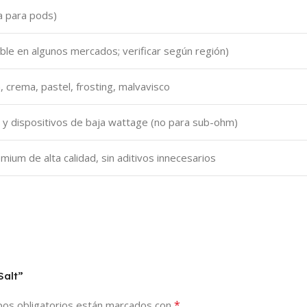
a para pods)
ble en algunos mercados; verificar según región)
a, crema, pastel, frosting, malvavisco
y dispositivos de baja wattage (no para sub-ohm)
um de alta calidad, sin aditivos innecesarios
Salt”
*
os obligatorios están marcados con