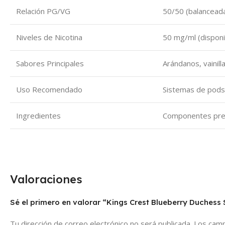
Relación PG/VG
50/50 (balancead
Niveles de Nicotina
50 mg/ml (disponi
Sabores Principales
Arándanos, vainill
Uso Recomendado
Sistemas de pods 
Ingredientes
Componentes premi
Valoraciones
Sé el primero en valorar “Kings Crest Blueberry Duchess 
Tu dirección de correo electrónico no será publicada.
Los camp