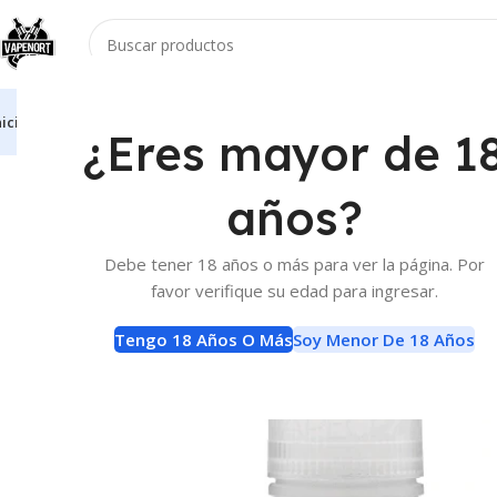
nicio
Vaporizadores
Atomizadores
Accesorios
E-Liquids
Baterias Y Carga
¿Eres mayor de 1
Inicio
E-Liquids
Sales de Nicotina
Kings Crest Blueberry Duche
años?
Debe tener 18 años o más para ver la página. Por
favor verifique su edad para ingresar.
Tengo 18 Años O Más
Soy Menor De 18 Años