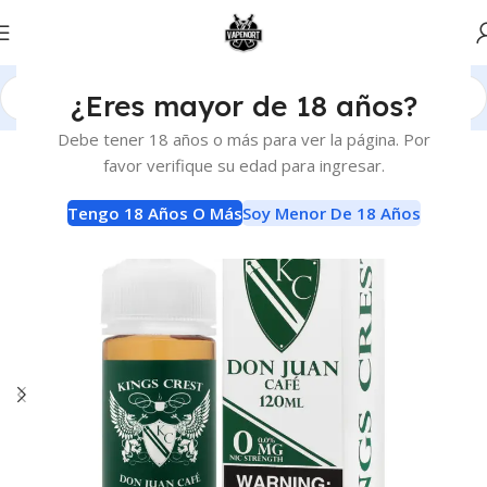
¿Eres mayor de 18 años?
Inicio
E-Liquids
E-Liquids
Debe tener 18 años o más para ver la página. Por
favor verifique su edad para ingresar.
Tengo 18 Años O Más
Soy Menor De 18 Años