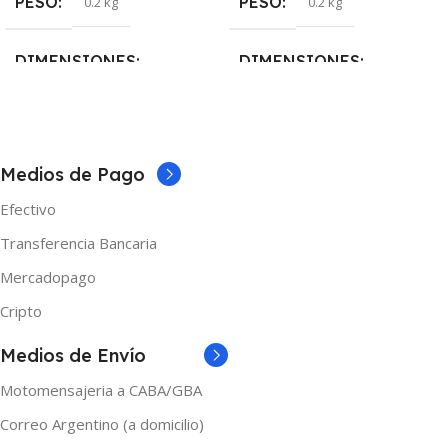
PESO
PESO
0.2 kg
0.2 kg
DIMENSIONES
DIMENSIONES
5 × 5 × 10 cm
5 × 5 × 10 cm
NICOTINA
NICOTINA
Medios de Pago
Efectivo
0mg
,
3mg
,
6mg
0mg
,
3mg
,
6mg
Transferencia Bancaria
MARCAS
MARCAS
Shibumi
Shibumi
Mercadopago
Cripto
TAMAÑO
TAMAÑO
Medios de Envío
120ml
,
30ml
,
60ml
120ml
,
30ml
,
60ml
Motomensajeria a CABA/GBA
Correo Argentino (a domicilio)