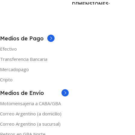
DIMENSIONES
5 × 5 × 10 cm
5 × 5 × 10 cm
TAMAÑO
60ml
NICOTINA
Medios de Pago
MARCAS
One
Efectivo
0mg
,
3mg
,
6mg
Transferencia Bancaria
NICOTINA
3mg
MARCAS
Shibumi
Mercadopago
Cripto
TAMAÑO
Medios de Envío
120ml
,
30ml
,
60ml
Motomensajeria a CABA/GBA
Correo Argentino (a domicilio)
Correo Argentino (a sucursal)
Retiros en GBA Norte