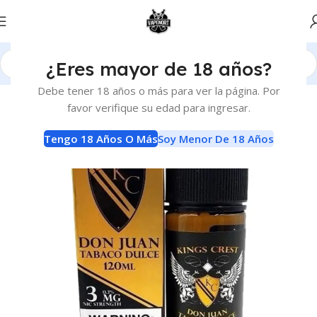
¿Eres mayor de 18 años?
Inicio
E-Liquids
E-Liquids
Debe tener 18 años o más para ver la página. Por
favor verifique su edad para ingresar.
Tengo 18 Años O Más
Soy Menor De 18 Años