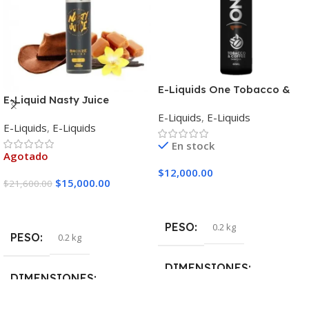
E-Liquids One Tobacco &
E-Liquid Nasty Juice
Coffee
Tobacco Bronze Blend
E-Liquids
,
E-Liquids
E-Liquids
,
E-Liquids
En stock
Agotado
$
12,000.00
$
15,000.00
$
21,600.00
Seleccionar Opciones
Seleccionar Opciones
PESO
0.2 kg
PESO
0.2 kg
DIMENSIONES
DIMENSIONES
5 × 5 × 10 cm