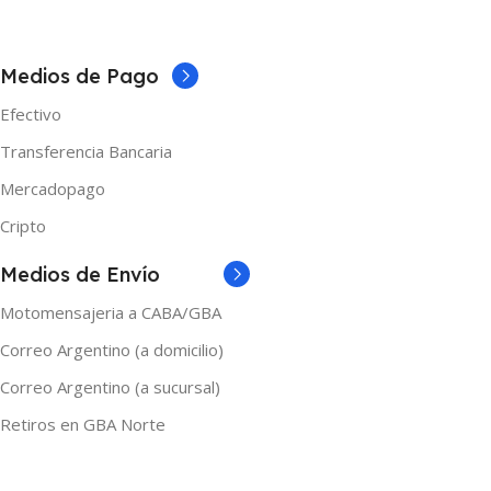
5 × 5 × 10 cm
NICOTINA
3mg
NICOTINA
0mg
,
3mg
Medios de Pago
Efectivo
MARCAS
One
MARCAS
Nasty
Transferencia Bancaria
TAMAÑO
60ml
Mercadopago
TAMAÑO
60ml
Cripto
Medios de Envío
Motomensajeria a CABA/GBA
Correo Argentino (a domicilio)
Correo Argentino (a sucursal)
Retiros en GBA Norte