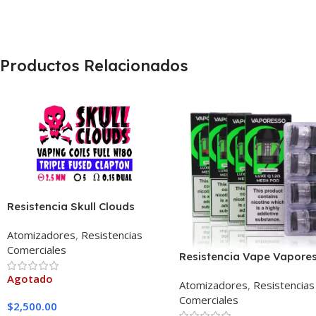
Productos Relacionados
Resistencia Skull Clouds
Triple Fused Clapton 0.15
Atomizadores
,
Resistencias
Comerciales
Resistencia Vape Vapore
Luxe Q Mesh Pod
Agotado
Atomizadores
,
Resistencias
Comerciales
$
2,500.00