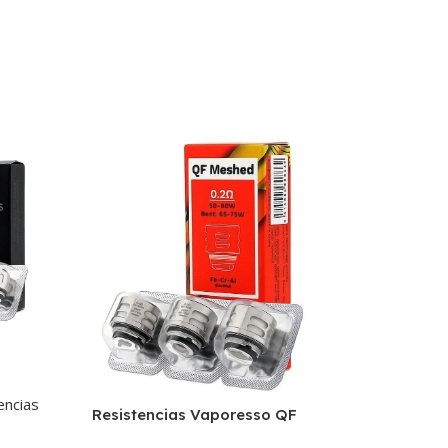
Zero POD Cart
encias
Atomizadores
,
Resistencias Vaporesso QF
Comerciales
Meshed Unidad