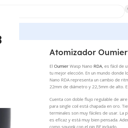
dores
8
Atomizador Oumie
El
Oumier
Wasp Nano
RDA
, es fácil de
tu mejor elección. En un mundo donde 
Nano RDA representa un cambio de rit
22mm de diámetro y 22,5mm de alto. Es
Cuenta con doble flujo regulable de aire
para single coil está chapada en oro. Ti
terminales son muy fáciles de usar. La pl
es eficaz y está muy bien pensada. Ad
como squonk con el pin BF incluido.