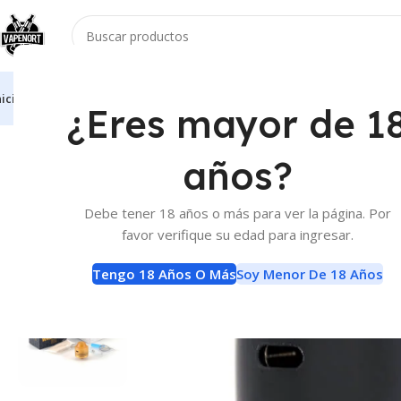
nicio
Vaporizadores
Atomizadores
Accesorios
E-Liquids
Baterias Y Carga
¿Eres mayor de 1
Inicio
Atomizadores
RDA
Atomizador Oumier Wasp Nano Rda
años?
Debe tener 18 años o más para ver la página. Por
favor verifique su edad para ingresar.
Tengo 18 Años O Más
Soy Menor De 18 Años