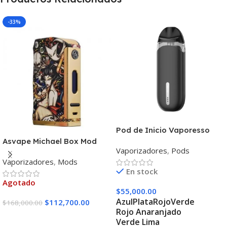
-33%
Pod de Inicio Vaporesso
Zero S
Asvape Michael Box Mod
Vaporizadores
,
Pods
Vaporizadores
,
Mods
En stock
Agotado
$
55,000.00
Azul
Plata
Rojo
Verde
$
112,700.00
$
168,000.00
Rojo Anaranjado
Leer Más
Verde Lima