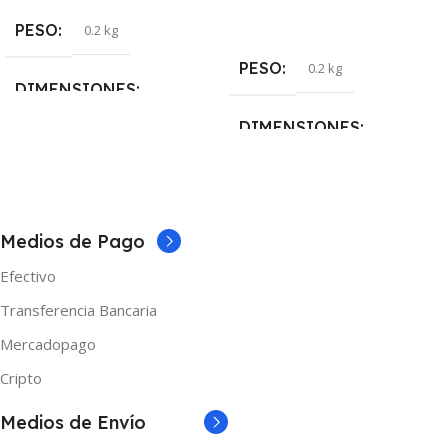
Seleccionar Opciones
PESO
0.2 kg
PESO
0.2 kg
DIMENSIONES
DIMENSIONES
5 × 5 × 10 cm
5 × 5 × 10 cm
MARCAS
Asvape
COLOR
Medios de Pago
Efectivo
Azul
,
Plata
,
Rojo
,
Rojo
Anaranjado
,
Verde
,
Verde Lima
Transferencia Bancaria
Mercadopago
MARCAS
Vaporesso
Cripto
Medios de Envío