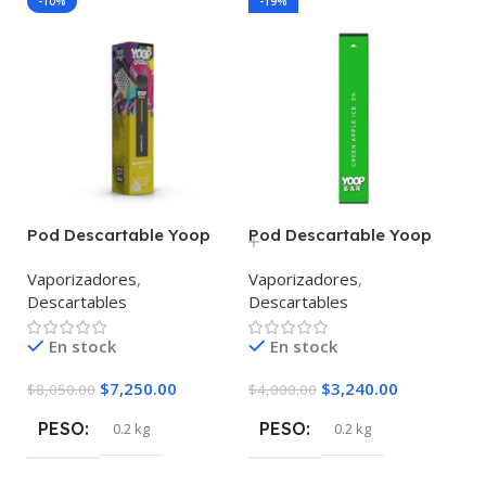
-10%
-19%
Pod Descartable Yoop
Pod Descartable Yoop
Flow 1500 Puffs
Bar 300 Puffs
Vaporizadores
,
Vaporizadores
,
Descartables
Descartables
En stock
En stock
$
7,250.00
$
3,240.00
$
8,050.00
$
4,000.00
PESO
PESO
0.2 kg
0.2 kg