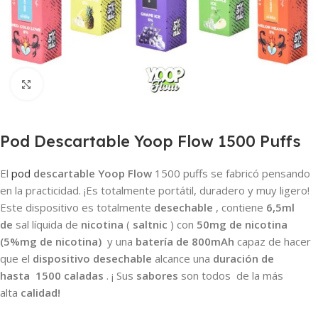
Haga clic para ampliar
Pod Descartable Yoop Flow 1500 Puffs
El
pod
descartable Yoop Flow
1500 puffs se fabricó pensando
en la practicidad. ¡Es totalmente portátil, duradero y muy ligero!
Este dispositivo es totalmente
desechable
, contiene
6,5ml
de
sal líquida de
nicotina
(
saltnic
) con
50mg de nicotina
(5%mg de nicotina)
y una
batería de 800mAh
capaz de hacer
que el
dispositivo desechable
alcance una
duración de
hasta
1500 caladas
. ¡ Sus
sabores
son todos
de la más
alta
calidad!