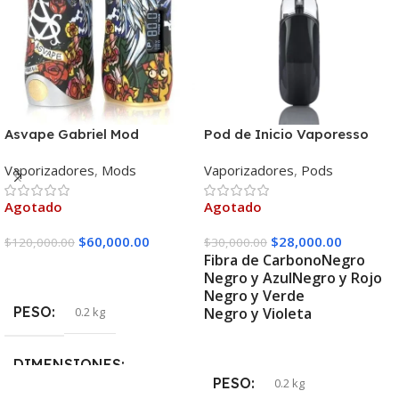
Asvape Gabriel Mod
Pod de Inicio Vaporesso
Zero 2
Vaporizadores
,
Mods
Vaporizadores
,
Pods
Agotado
Agotado
$
60,000.00
$
28,000.00
$
120,000.00
$
30,000.00
Fibra de Carbono
Negro
Leer Más
Negro y Azul
Negro y Rojo
Negro y Verde
PESO
0.2 kg
Negro y Violeta
Seleccionar Opciones
DIMENSIONES
PESO
0.2 kg