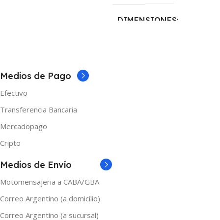
5 × 5 × 10 cm
DIMENSIONES
MARCAS
Asvape
5 × 5 × 10 cm
COLOR
Medios de Pago
Efectivo
Fibra de Carbono
,
Negro
,
Negro y Azul
,
Negro y Rojo
,
Transferencia Bancaria
Negro y Verde
,
Negro y Violeta
Mercadopago
MARCAS
Vaporesso
Cripto
Medios de Envío
Motomensajeria a CABA/GBA
Correo Argentino (a domicilio)
Correo Argentino (a sucursal)