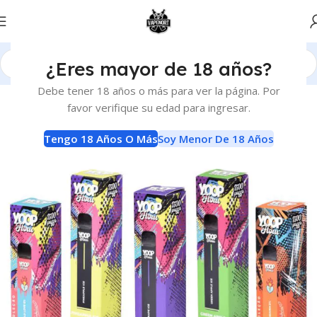
¿Eres mayor de 18 años?
Inicio
Vaporizadores
Descartables
Debe tener 18 años o más para ver la página. Por
favor verifique su edad para ingresar.
-10%
Tengo 18 Años O Más
Soy Menor De 18 Años