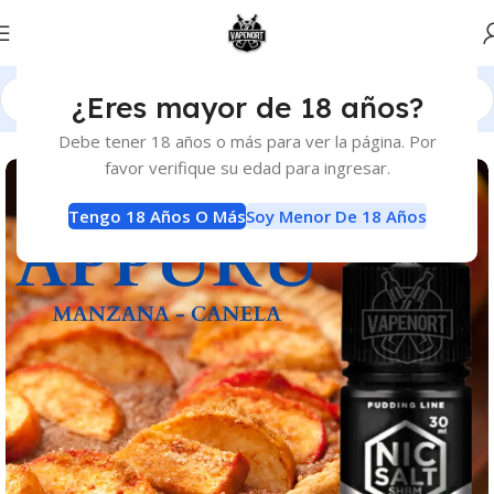
¿Eres mayor de 18 años?
Inicio
E-Liquids
Sales de Nicotina
Debe tener 18 años o más para ver la página. Por
favor verifique su edad para ingresar.
Tengo 18 Años O Más
Soy Menor De 18 Años