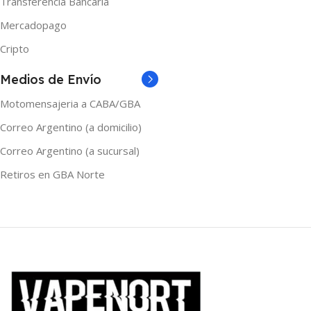
Transferencia Bancaria
MARCAS
Shibumi
Mercadopago
TAMAÑO
60ml
Cripto
TAMAÑO
Medios de Envío
120ml
,
30ml
,
60ml
Motomensajeria a CABA/GBA
Correo Argentino (a domicilio)
Correo Argentino (a sucursal)
Retiros en GBA Norte