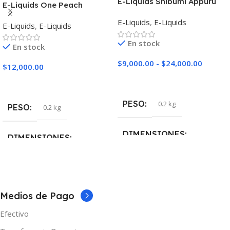
E-Liquids Shibumi Appuru
E-Liquids One Peach
E-Liquids
,
E-Liquids
E-Liquids
,
E-Liquids
En stock
En stock
$
9,000.00
-
$
24,000.00
$
12,000.00
Seleccionar Opciones
Seleccionar Opciones
PESO
0.2 kg
PESO
0.2 kg
DIMENSIONES
DIMENSIONES
5 × 5 × 10 cm
5 × 5 × 10 cm
NICOTINA
NICOTINA
3mg
Medios de Pago
Efectivo
0mg
,
3mg
,
6mg
MARCAS
One