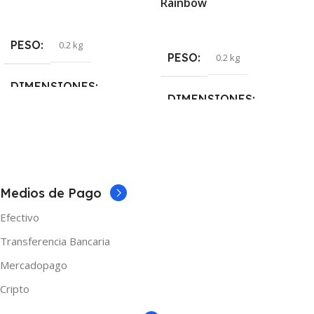
Rainbow
Leer Más
Seleccionar Opciones
PESO
0.2 kg
PESO
0.2 kg
DIMENSIONES
DIMENSIONES
5 × 5 × 10 cm
5 × 5 × 10 cm
MARCAS
Asvape
COLOR
Medios de Pago
Azul
,
Gris Mate
,
Negro
,
Efectivo
Rainbow
,
Rojo
Transferencia Bancaria
MARCAS
Vaporesso
Mercadopago
Cripto