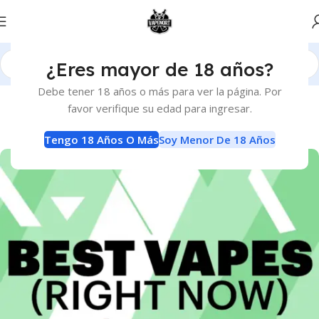
¿Eres mayor de 18 años?
Debe tener 18 años o más para ver la página. Por
BLOG
favor verifique su edad para ingresar.
Mejor Vape (ahora mismo)
0
Tengo 18 Años O Más
Soy Menor De 18 Años
ianyerenyen
Activado 3 de mayo de 2020