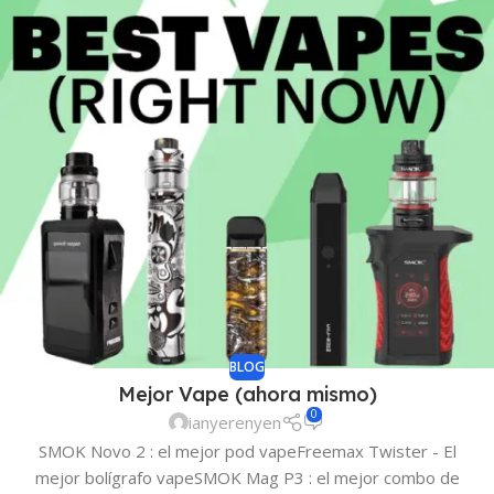
BLOG
Mejor Vape (ahora mismo)
0
ianyerenyen
SMOK Novo 2 : el mejor pod vapeFreemax Twister - El
mejor bolígrafo vapeSMOK Mag P3 : el mejor combo de