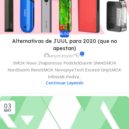
BLOG
Alternativas de JUUL para 2020 (que no
apestan)
0
ianyerenyen
SMOK Novo 2Vaporesso PodstickSuorin ShineSMOK
NordSuorin RenoSMOK NovoJoyeTech Exceed GripSMOK
InfinixMi-PodVa...
Continuar Leyendo
03
MAY