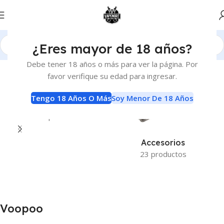
¿Eres mayor de 18 años?
Inicio
Marcas del producto
Voopoo
Debe tener 18 años o más para ver la página. Por
favor verifique su edad para ingresar.
Tengo 18 Años O Más
Soy Menor De 18 Años
Sin Categorizar
1 producto
Accesorios
23 productos
Voopoo