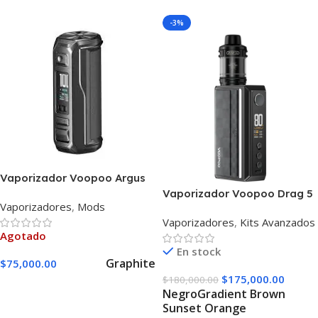
-3%
Vaporizador Voopoo Argus
Mt Mod
Vaporizador Voopoo Drag 5
Vaporizadores
,
Mods
Kit
Vaporizadores
,
Kits Avanzados
Agotado
En stock
Graphite
$
75,000.00
$
175,000.00
$
180,000.00
Seleccionar Opciones
Negro
Gradient Brown
Sunset Orange