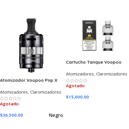
Leer Más
Seleccionar Opciones
Cartucho Tanque Voopoo
PnP Pod Drag X/S
Atomizadores
,
Claromizadores
Atomizador Voopoo Pnp X
Agotado
Mtl 5ml
Atomizadores
,
Claromizadores
$
15,000.00
Agotado
Leer Más
Negro
$
36,500.00
Seleccionar Opciones