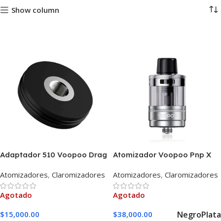
Show column
Adaptador 510 Voopoo Drag
Atomizador Voopoo Pnp X
X o S
Dtl 5ml
Atomizadores
,
Claromizadores
Atomizadores
,
Claromizadores
Agotado
Agotado
Negro
Plata
$
15,000.00
$
38,000.00