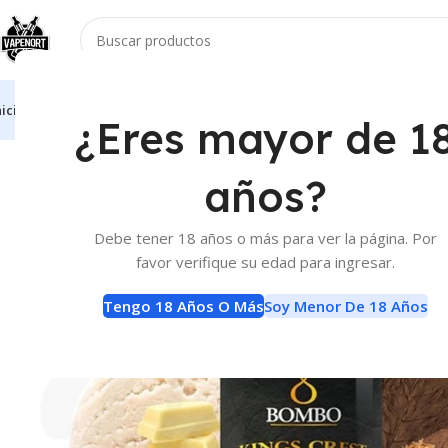
nicio
Vaporizadores
Atomizadores
Accesorios
E-Liquids
Baterias Y Carga
¿Eres mayor de 1
Inicio
E-Liquids
E-Liquids
E-Liquid Kings Crest Don Juan Aldonz
años?
Debe tener 18 años o más para ver la página. Por
favor verifique su edad para ingresar.
Tengo 18 Años O Más
Soy Menor De 18 Años