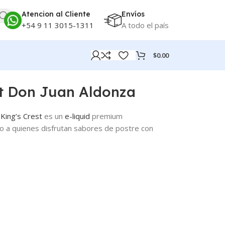
Atencion al Cliente
Envíos
+54 9 11 3015-1311
A todo el país
$
0.00
st Don Juan Aldonza
e
King’s Crest
es un
e-liquid
premium
o a quienes disfrutan sabores de postre con
.