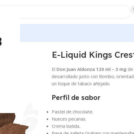
dores
8
a
E-Liquid Kings Cre
El
Don Juan Aldonza 120 ml – 3 mg
d
desarrollado junto con Bombo, orientad
un toque de tabaco añejado.
Perfil de sabor
Pastel de chocolate.
Nueces pecanas.
Crema batida.
Base de galleta Graham con mantequilla