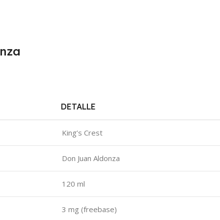
onza
DETALLE
King’s Crest
Don Juan Aldonza
120 ml
3 mg (freebase)