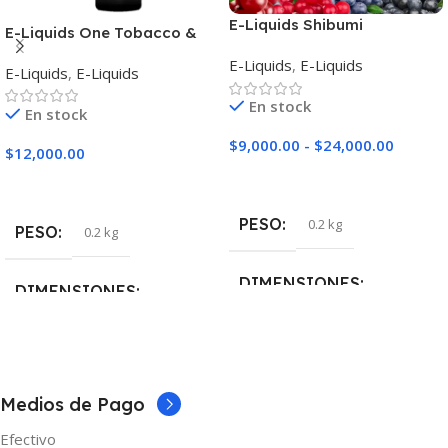
E-Liquids Shibumi
E-Liquids One Tobacco &
Arándanos Cheesecake
Coffee
E-Liquids
,
E-Liquids
E-Liquids
,
E-Liquids
En stock
En stock
$
9,000.00
-
$
24,000.00
$
12,000.00
Seleccionar Opciones
Seleccionar Opciones
PESO
0.2 kg
PESO
0.2 kg
DIMENSIONES
DIMENSIONES
5 × 5 × 10 cm
5 × 5 × 10 cm
NICOTINA
NICOTINA
3mg
Medios de Pago
Efectivo
0mg
,
3mg
,
6mg