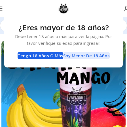
¿Eres mayor de 18 años?
Inicio
E-Liquids
E-Liquids
Debe tener 18 años o más para ver la página. Por
favor verifique su edad para ingresar.
Tengo 18 Años O Más
Soy Menor De 18 Años