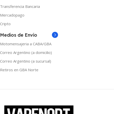
MARCAS
One
Transferencia Bancaria
MARCAS
Shibumi
Mercadopago
TAMAÑO
60ml
Cripto
TAMAÑO
Medios de Envío
120ml
,
30ml
,
60ml
Motomensajeria a CABA/GBA
Correo Argentino (a domicilio)
Correo Argentino (a sucursal)
Retiros en GBA Norte