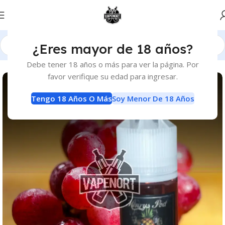
¿Eres mayor de 18 años?
Inicio
E-Liquids
E-Liquids
Debe tener 18 años o más para ver la página. Por
favor verifique su edad para ingresar.
Tengo 18 Años O Más
Soy Menor De 18 Años