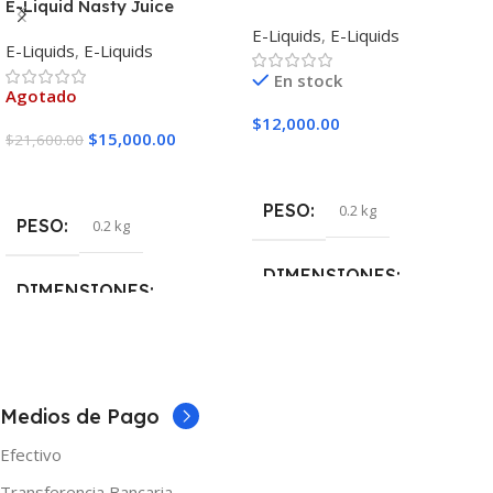
E-Liquid Nasty Juice
Coffee
Tobacco Bronze Blend
E-Liquids
,
E-Liquids
E-Liquids
,
E-Liquids
En stock
Agotado
$
12,000.00
$
15,000.00
$
21,600.00
Seleccionar Opciones
Seleccionar Opciones
PESO
0.2 kg
PESO
0.2 kg
DIMENSIONES
DIMENSIONES
5 × 5 × 10 cm
5 × 5 × 10 cm
NICOTINA
3mg
NICOTINA
0mg
,
3mg
Medios de Pago
Efectivo
MARCAS
One
MARCAS
Nasty
Transferencia Bancaria