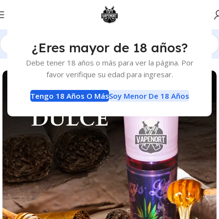
¿Eres mayor de 18 años?
Inicio
E-Liquids
E-Liquids
Debe tener 18 años o más para ver la página. Por
favor verifique su edad para ingresar.
Tengo 18 Años O Más
Soy Menor De 18 Años