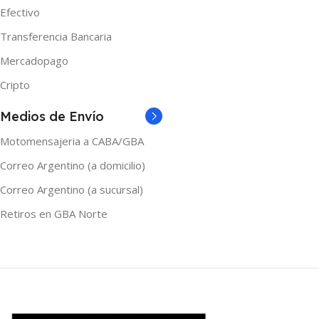
0mg
,
3mg
,
6mg
Efectivo
MARCAS
Nasty
Transferencia Bancaria
MARCAS
Shibumi
Mercadopago
TAMAÑO
60ml
Cripto
TAMAÑO
Medios de Envío
120ml
,
30ml
,
60ml
Motomensajeria a CABA/GBA
Correo Argentino (a domicilio)
Correo Argentino (a sucursal)
Retiros en GBA Norte