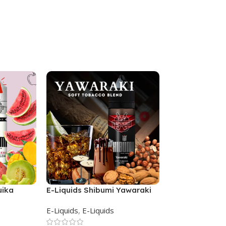
uika
E-Liquids Shibumi Yawaraki
Shibumi Kuroi
E-Liquids
,
E-Liquids
E-Liquids
,
E-Liq