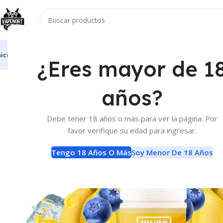
nicio
Vaporizadores
Atomizadores
Accesorios
E-Liquids
Baterias Y Carga
¿Eres mayor de 1
Inicio
E-Liquids
Sales de Nicotina
Kings Crest Banana Berry Ice
años?
Debe tener 18 años o más para ver la página. Por
favor verifique su edad para ingresar.
Tengo 18 Años O Más
Soy Menor De 18 Años