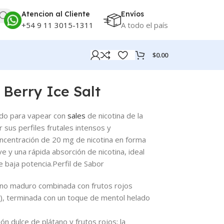
Atencion al Cliente
Envíos
+54 9 11 3015-1311
A todo el país
$
0.00
Berry Ice Salt
uido para vapear con
sales
de nicotina de la
r sus perfiles frutales intensos y
oncentración de 20 mg de nicotina en forma
ve y una rápida absorción de nicotina, ideal
 baja potencia.
Perfil de Sabor
ano maduro combinada con frutos rojos
), terminada con un toque de mentol helado
ión dulce de plátano y frutos rojos; la