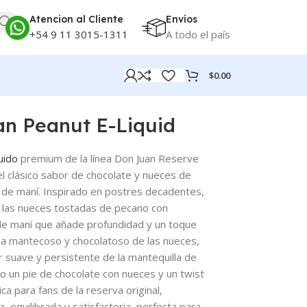
Atencion al Cliente
Envíos
+54 9 11 3015-1311
A todo el país
$
0.00
an Peanut E-Liquid
quido
premium de la línea Don Juan Reserve
el clásico sabor de chocolate y nueces de
a de maní. Inspirado en postres decadentes,
, las nueces tostadas de pecano con
de maní que añade profundidad y un toque
roma mantecoso y chocolatoso de las nueces,
 suave y persistente de la mantequilla de
 un pie de chocolate con nueces y un twist
ca para fans de la reserva original,
, equilibrada y satisfactoria, perfecta para