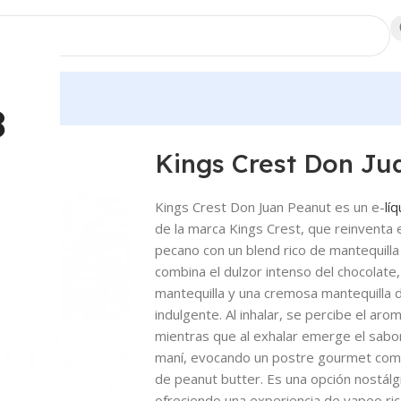
dores
8
d
Kings Crest Don Ju
Kings Crest Don Juan Peanut es un e-
lí
de la marca Kings Crest, que reinventa 
pecano con un blend rico de mantequill
combina el dulzor intenso del chocolate
mantequilla y una cremosa mantequilla 
indulgente. Al inhalar, se percibe el a
mientras que al exhalar emerge el sabor
maní, evocando un postre gourmet como
de peanut butter. Es una opción nostálgi
ofreciendo una experiencia de vapeo rica