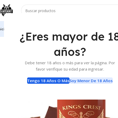
nicio
Vaporizadores
Atomizadores
Accesorios
E-Liquids
Baterias Y Carga
¿Eres mayor de 1
Inicio
E-Liquids
E-Liquids
Kings Crest Don Juan Peanut E-Liqui
años?
Debe tener 18 años o más para ver la página. Por
favor verifique su edad para ingresar.
Tengo 18 Años O Más
Soy Menor De 18 Años