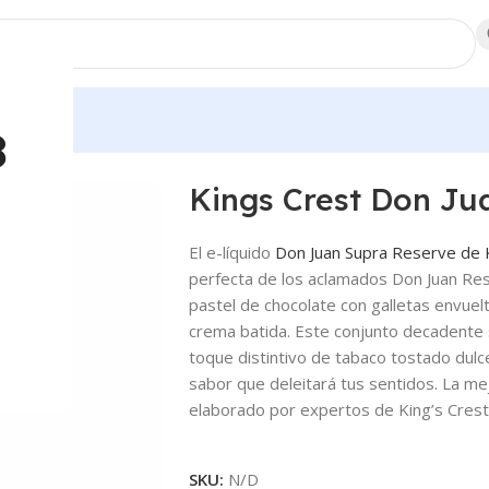
dores
8
Reserve Salt
Kings Crest Don Ju
El e-líquido
Don Juan Supra Reserve de 
perfecta de los aclamados Don Juan Res
pastel de chocolate con galletas envuel
crema batida. Este conjunto decadent
toque distintivo de tabaco tostado dulc
sabor que deleitará tus sentidos. La me
elaborado por expertos de King’s Crest
SKU:
N/D