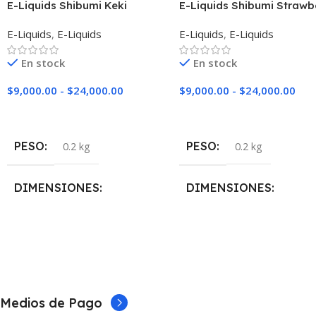
E-Liquids Shibumi Keki
E-Liquids Shibumi Strawb
Banana
E-Liquids
,
E-Liquids
E-Liquids
,
E-Liquids
En stock
En stock
$
9,000.00
-
$
24,000.00
$
9,000.00
-
$
24,000.00
Seleccionar Opciones
Seleccionar Opciones
PESO
PESO
0.2 kg
0.2 kg
DIMENSIONES
DIMENSIONES
5 × 5 × 10 cm
5 × 5 × 10 cm
NICOTINA
NICOTINA
Medios de Pago
0mg
,
3mg
,
6mg
0mg
,
3mg
,
6mg