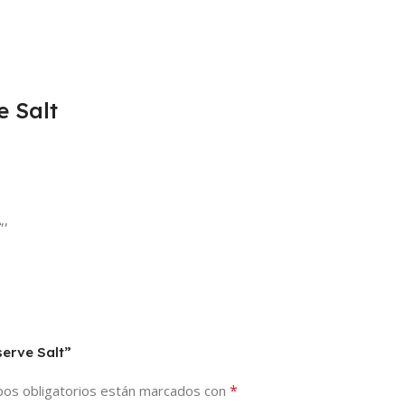
e Salt
,,
serve Salt”
*
os obligatorios están marcados con