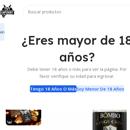
nicio
Vaporizadores
Atomizadores
Accesorios
E-Liquids
Baterias Y Carga
¿Eres mayor de 1
Inicio
E-Liquids
Sales de Nicotina
Kings Crest Don Juan Supra 
años?
Debe tener 18 años o más para ver la página. Por
favor verifique su edad para ingresar.
Tengo 18 Años O Más
Soy Menor De 18 Años