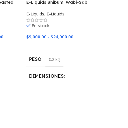
oasted
E-Liquids Shibumi Wabi-Sabi
Shibumi Kuroi
E-Liquids
,
E-Liquids
E-Liquids
,
E-Liq
En stock
En stock
00
$
9,000.00
-
$
24,000.00
$
9,000.00
-
$
24
Seleccionar Opciones
Seleccionar Op
PESO
PESO
0.2 kg
0.2 k
DIMENSIONES
DIMENSION
5 × 5 × 10 cm
5 × 5 × 10 cm
NICOTINA
NICOTINA
0mg
,
3mg
,
6mg
0mg
,
3mg
,
6m