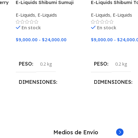
erry
E-Liquids Shibumi Sumuji
E-Liquids Shibumi T
Shake
Cereal
E-Liquids
,
E-Liquids
E-Liquids
,
E-Liquids
En stock
En stock
$
9,000.00
-
$
24,000.00
$
9,000.00
-
$
24,000.
Seleccionar Opciones
Seleccionar Opciones
PESO
PESO
0.2 kg
0.2 kg
DIMENSIONES
DIMENSIONES
5 × 5 × 10 cm
5 × 5 × 10 cm
NICOTINA
NICOTINA
0mg
,
3mg
,
6mg
Medios de Envío
0mg
,
3mg
,
6mg