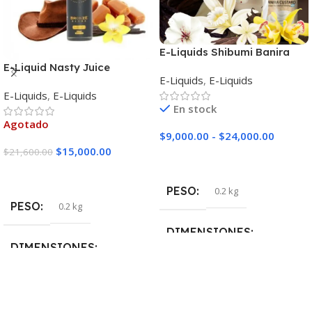
E-Liquids Shibumi Banira
Custard
E-Liquid Nasty Juice
E-Liquids
,
E-Liquids
Tobacco Bronze Blend
E-Liquids
,
E-Liquids
En stock
Agotado
$
9,000.00
-
$
24,000.00
$
15,000.00
$
21,600.00
Seleccionar Opciones
Seleccionar Opciones
PESO
0.2 kg
PESO
0.2 kg
DIMENSIONES
DIMENSIONES
5 × 5 × 10 cm
5 × 5 × 10 cm
NICOTINA