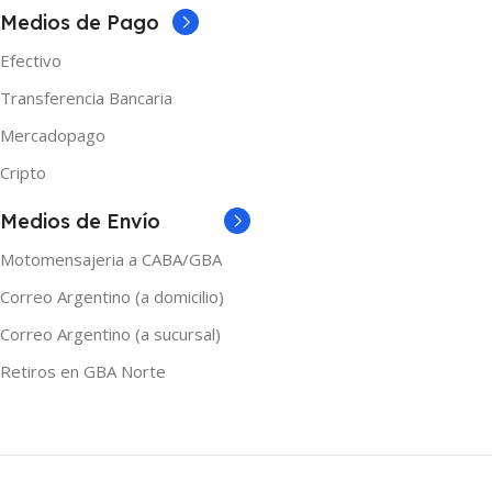
NICOTINA
0mg
,
3mg
Medios de Pago
0mg
,
3mg
,
6mg
Efectivo
MARCAS
Nasty
Transferencia Bancaria
MARCAS
Shibumi
Mercadopago
TAMAÑO
60ml
Cripto
TAMAÑO
Medios de Envío
120ml
,
30ml
,
60ml
Motomensajeria a CABA/GBA
Correo Argentino (a domicilio)
Correo Argentino (a sucursal)
Retiros en GBA Norte