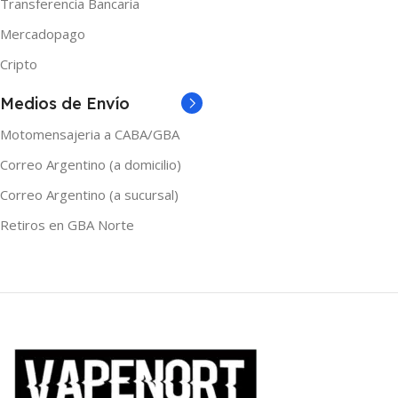
Transferencia Bancaria
MARCAS
MARCAS
Shibumi
Shibumi
Mercadopago
Cripto
TAMAÑO
TAMAÑO
Medios de Envío
120ml
,
30ml
,
60ml
120ml
,
30ml
,
60ml
Motomensajeria a CABA/GBA
Correo Argentino (a domicilio)
Correo Argentino (a sucursal)
Retiros en GBA Norte