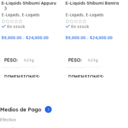
E-Liquids Shibumi Appuru
E-Liquids Shibumi Banira
Custard
E-Liquids
,
E-Liquids
E-Liquids
,
E-Liquids
En stock
En stock
$
9,000.00
-
$
24,000.00
$
9,000.00
-
$
24,000.00
Seleccionar Opciones
Seleccionar Opciones
PESO
PESO
0.2 kg
0.2 kg
DIMENSIONES
DIMENSIONES
5 × 5 × 10 cm
5 × 5 × 10 cm
NICOTINA
NICOTINA
Medios de Pago
Efectivo
0mg
,
3mg
,
6mg
0mg
,
3mg
,
6mg