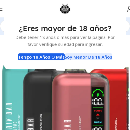
¿Eres mayor de 18 años?
Inicio
Vaporizadores
Descartables
Debe tener 18 años o más para ver la página. Por
favor verifique su edad para ingresar.
Tengo 18 Años O Más
Soy Menor De 18 Años