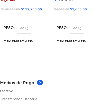
$
112,700.00
$
3,600.00
$
168,000.00
$
4,000.00
Leer Más
Seleccionar Opciones
PESO
PESO
0.2 kg
0.2 kg
DIMENSIONES
DIMENSIONES
5 × 5 × 10 cm
5 × 5 × 10 cm
MARCAS
SABOR
Asvape
Banana Ice
,
Blueberry Ice
,
Cool
Medios de Pago
Mint
,
Grape Ice
,
Green Apple
Ice
,
Love 66
,
Lush Ice
,
Lyche Ice
,
Efectivo
Mango Ice
,
Melon Ice
,
Pineapple Ice
,
Pomegranate
Transferencia Bancaria
Ice
,
Tabacco Caramel
,
Tabacco
Vanilla
,
Tobacco Caramel
,