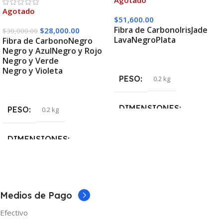
Agotado
$
51,600.00
Fibra de Carbono
Iris
Jade
$
28,000.00
$
30,000.00
Lava
Negro
Plata
Fibra de Carbono
Negro
Negro y Azul
Negro y Rojo
Seleccionar Opciones
Negro y Verde
Negro y Violeta
PESO
0.2 kg
Seleccionar Opciones
DIMENSIONES
PESO
0.2 kg
5 × 5 × 10 cm
DIMENSIONES
COLOR
5 × 5 × 10 cm
Fibra de Carbono
,
Iris
,
Jade
,
COLOR
Medios de Pago
Lava
,
Negro
,
Plata
Efectivo
Fibra de Carbono
,
Negro
,
MARCAS
Vaporesso