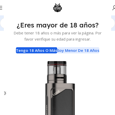
¿Eres mayor de 18 años?
Inicio
Vaporizadores
Kits Avanzados
Debe tener 18 años o más para ver la página. Por
favor verifique su edad para ingresar.
Tengo 18 Años O Más
Soy Menor De 18 Años