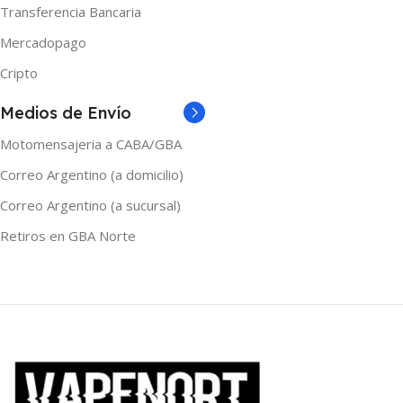
Negro y Azul
,
Negro y Rojo
,
Transferencia Bancaria
Negro y Verde
,
Negro y Violeta
Mercadopago
MARCAS
Vaporesso
Cripto
Medios de Envío
Motomensajeria a CABA/GBA
Correo Argentino (a domicilio)
Correo Argentino (a sucursal)
Retiros en GBA Norte