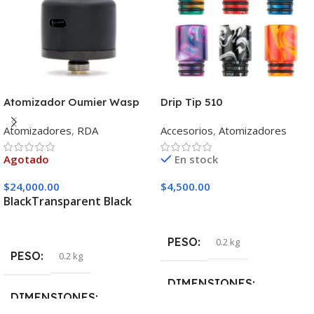
Atomizador Oumier Wasp
Drip Tip 510
Nano Rda
Atomizadores
,
RDA
Accesorios
,
Atomizadores
Agotado
En stock
$
24,000.00
$
4,500.00
Black
Transparent Black
Añadir Al Carrito
Seleccionar Opciones
PESO
0.2 kg
PESO
0.2 kg
DIMENSIONES
DIMENSIONES