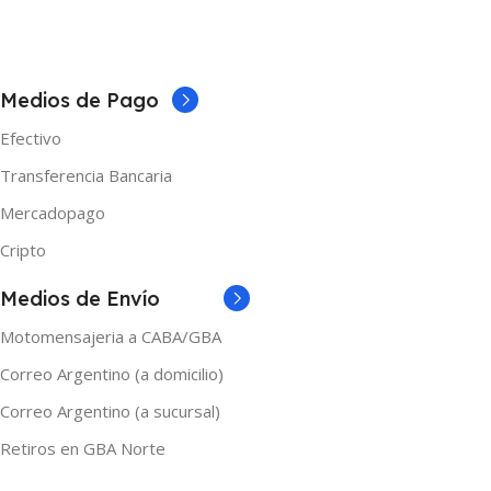
5 × 5 × 10 cm
5 × 5 × 10 cm
COLOR
Medios de Pago
Efectivo
Black
,
Transparent Black
Transferencia Bancaria
MARCAS
Oumier
Mercadopago
Cripto
Medios de Envío
Motomensajeria a CABA/GBA
Correo Argentino (a domicilio)
Correo Argentino (a sucursal)
Retiros en GBA Norte