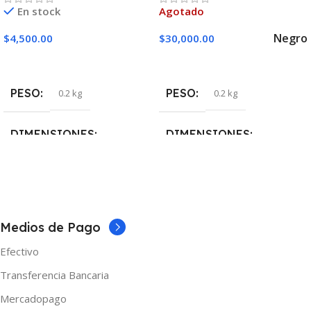
En stock
Agotado
Negro
$
4,500.00
$
30,000.00
Añadir Al Carrito
Seleccionar Opciones
PESO
PESO
0.2 kg
0.2 kg
DIMENSIONES
DIMENSIONES
5 × 5 × 10 cm
5 × 5 × 10 cm
COLOR
Negro
Medios de Pago
MARCAS
Geek Vape
Efectivo
Transferencia Bancaria
Mercadopago