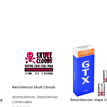
Resistencia Skull Clouds
Triple Fused Clapton 0.22
Atomizadores
,
Resistencias
rg
Resistencias Vape 
Comerciales
Gtx Unidad