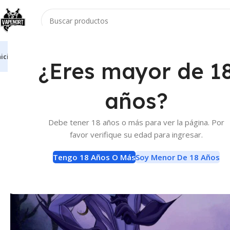
nicio
Vaporizadores
Atomizadores
Accesorios
E-Liquids
Baterias Y Carga
¿Eres mayor de 1
Inicio
Atomizadores
Resistencias Reparables
Resistencias Ch
años?
Debe tener 18 años o más para ver la página. Por
favor verifique su edad para ingresar.
Tengo 18 Años O Más
Soy Menor De 18 Años