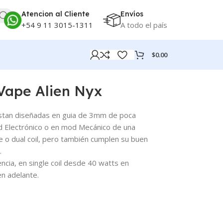
Atencion al Cliente
Envíos
+54 9 11 3015-1311
A todo el país
$
0.00
 Vape Alien Nyx
stan diseñadas en guia de 3mm de poca
od Electrónico o en mod Mecánico de una
e o dual coil, pero también cumplen su buen
.
ncia, en single coil desde 40 watts en
en adelante.