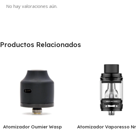
No hay valoraciones aún.
Productos Relacionados
Atomizador Oumier Wasp
Atomizador Vaporesso N
Nano Rda
Se Mini Tank 2Ml 22Mm