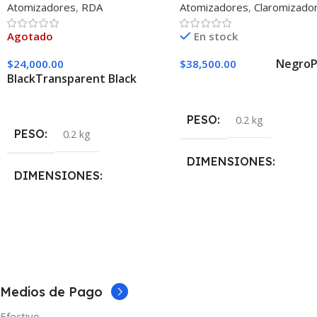
Atomizadores
,
RDA
Atomizadores
,
Claromizado
Agotado
En stock
Negro
P
$
24,000.00
$
38,500.00
Black
Transparent Black
Seleccionar Opciones
Seleccionar Opciones
PESO
0.2 kg
PESO
0.2 kg
DIMENSIONES
DIMENSIONES
5 × 5 × 10 cm
5 × 5 × 10 cm
COLOR
COLOR
Azul
,
Negro
,
Plata
,
Rojo
Black
,
Transparent Black
Medios de Pago
MARCAS
Efectivo
Vaporesso