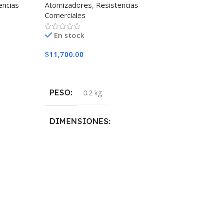
encias
Atomizadores
,
Resistencias
Atomizadores
,
Comerciales
Comerciales
En stock
Agotado
$
11,700.00
$
11,050.00
Añadir Al Carrito
Leer Más
PESO
PESO
0.2 kg
0.2 k
DIMENSIONES
DIMENSION
5 × 5 × 10 cm
5 × 5 × 10 cm
MARCAS
OHMIAJE
Vaporesso
H
,
0.3
6 MESH
,