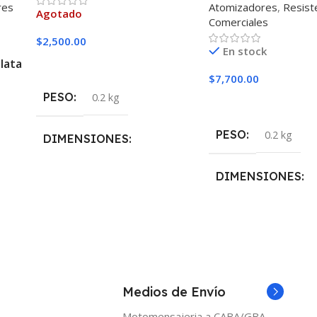
res
Atomizadores
,
Resist
Agotado
Comerciales
$
2,500.00
En stock
lata
Leer Más
$
7,700.00
PESO
0.2 kg
Seleccionar Opciones
PESO
0.2 kg
DIMENSIONES
5 × 5 × 10 cm
DIMENSIONES
5 × 5 × 10 cm
MARCAS
Skull Cloud
OHMIAJE
Medios de Envío
0.15 MESH
,
0.2 MES
MESH
,
0.4 MESH
,
0.
Motomensajeria a CABA/GBA