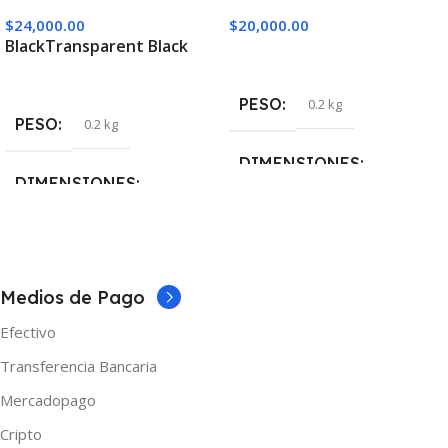
$
24,000.00
$
20,000.00
Black
Transparent Black
Añadir Al Carrito
Seleccionar Opciones
PESO
0.2 kg
PESO
0.2 kg
DIMENSIONES
DIMENSIONES
5 × 5 × 10 cm
5 × 5 × 10 cm
MARCAS
Vaporesso
COLOR
Medios de Pago
Efectivo
Black
,
Transparent Black
Transferencia Bancaria
MARCAS
Oumier
Mercadopago
Cripto