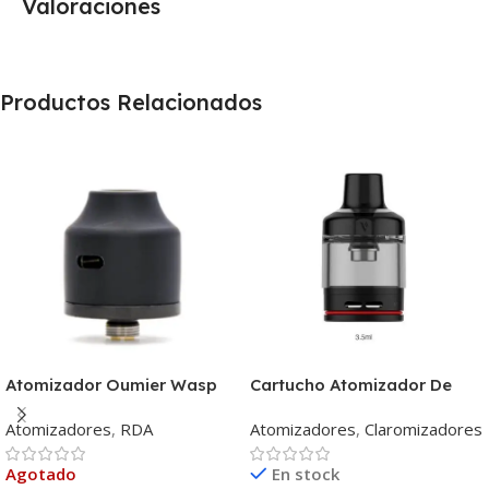
Valoraciones
Productos Relacionados
Atomizador Oumier Wasp
Cartucho Atomizador De
Nano Rda
Repuesto Vaporesso GTX
Atomizadores
,
RDA
Atomizadores
,
Claromizadores
Pod 22 3.5ml
Agotado
En stock