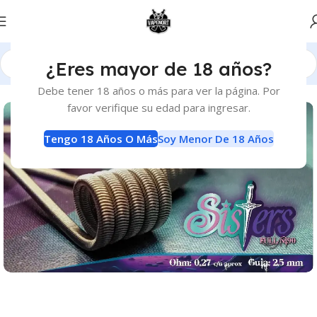
¿Eres mayor de 18 años?
Inicio
Atomizadores
Resistencias Reparables
Debe tener 18 años o más para ver la página. Por
favor verifique su edad para ingresar.
Tengo 18 Años O Más
Soy Menor De 18 Años