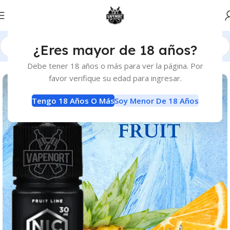
¿Eres mayor de 18 años?
Inicio
E-Liquids
Sales de Nicotina
Debe tener 18 años o más para ver la página. Por
favor verifique su edad para ingresar.
Tengo 18 Años O Más
Soy Menor De 18 Años