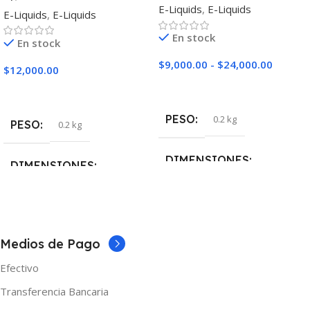
Ice
E-Liquids
,
E-Liquids
E-Liquids
,
E-Liquids
En stock
En stock
$
9,000.00
-
$
24,000.00
$
12,000.00
Seleccionar Opciones
Seleccionar Opciones
PESO
0.2 kg
PESO
0.2 kg
DIMENSIONES
DIMENSIONES
5 × 5 × 10 cm
5 × 5 × 10 cm
NICOTINA
NICOTINA
3mg
Medios de Pago
Efectivo
0mg
,
3mg
,
6mg
MARCAS
One
Transferencia Bancaria
MARCAS
Shibumi