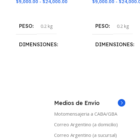
$
9,000.00
-
$
24,000.00
$
9,000.00
-
$
24,000.
Seleccionar Opciones
Seleccionar Opciones
PESO
PESO
0.2 kg
0.2 kg
DIMENSIONES
DIMENSIONES
5 × 5 × 10 cm
5 × 5 × 10 cm
NICOTINA
NICOTINA
0mg
,
3mg
,
6mg
0mg
,
3mg
,
6mg
Medios de Envío
MARCAS
MARCAS
Shibumi
Shibum
Motomensajeria a CABA/GBA
Correo Argentino (a domicilio)
TAMAÑO
TAMAÑO
Correo Argentino (a sucursal)