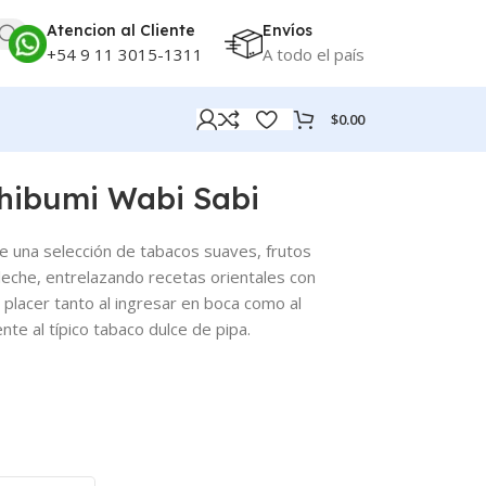
Atencion al Cliente
Envíos
+54 9 11 3015-1311
A todo el país
$
0.00
Shibumi Wabi Sabi
e una selección de tabacos suaves, frutos
leche, entrelazando recetas orientales con
 placer tanto al ingresar en boca como al
te al típico tabaco dulce de pipa.