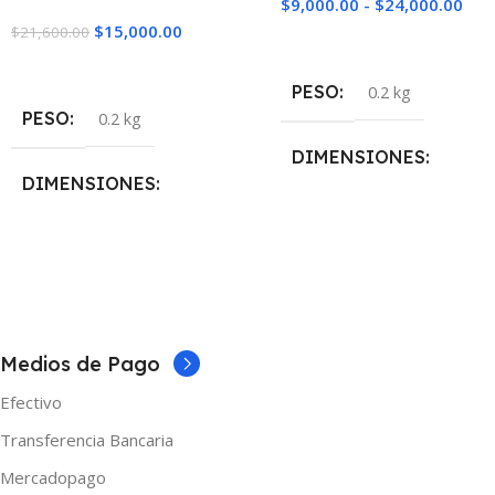
$
9,000.00
-
$
24,000.00
$
15,000.00
$
21,600.00
Seleccionar Opciones
Seleccionar Opciones
PESO
0.2 kg
PESO
0.2 kg
DIMENSIONES
DIMENSIONES
5 × 5 × 10 cm
5 × 5 × 10 cm
NICOTINA
NICOTINA
0mg
,
3mg
0mg
,
3mg
,
6mg
Medios de Pago
MARCAS
Nasty
MARCAS
Shibumi
Efectivo
TAMAÑO
60ml
Transferencia Bancaria
TAMAÑO
Mercadopago