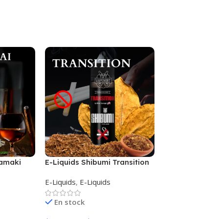
Hamaki
E-Liquids Shibumi Transition
Kings Crest Do
E-Liquids
,
E-Liquids
E-Liquids
,
E-Liq
En stock
En stock