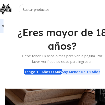
nicio
Vaporizadores
Atomizadores
Accesorios
E-Liquids
Baterias Y Carga
¿Eres mayor de 1
Inicio
E-Liquids
Sales de Nicotina
Sales De Nicotina Shibumi Wa
años?
Debe tener 18 años o más para ver la página. Por
favor verifique su edad para ingresar.
Tengo 18 Años O Más
Soy Menor De 18 Años