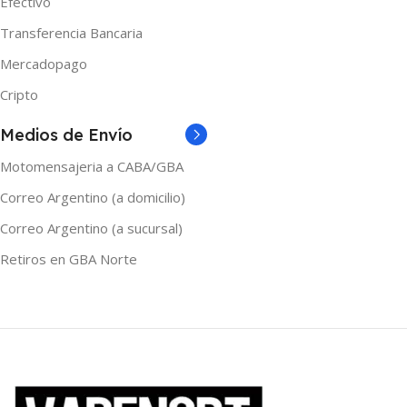
Efectivo
Melon Heaven
,
Melon Ice
,
Verde
Pineapple Ice
,
Pomegranate
Transferencia Bancaria
Ice
,
Red Cold Love
Mercadopago
MARCAS
Yoop
Cripto
Medios de Envío
Motomensajeria a CABA/GBA
Correo Argentino (a domicilio)
Correo Argentino (a sucursal)
Retiros en GBA Norte