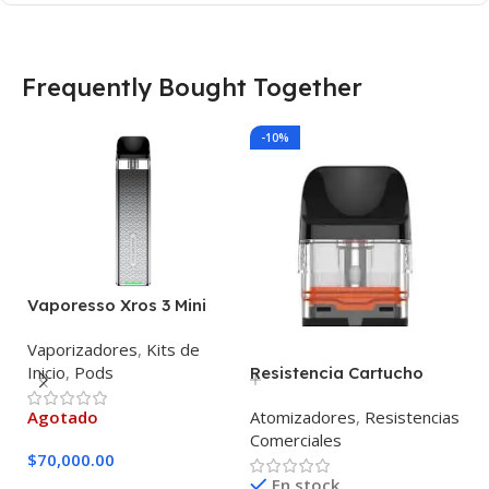
Frequently Bought Together
-10%
Vaporesso Xros 3 Mini
Pod Kit
Vaporizadores
,
Kits de
Inicio
,
Pods
Resistencia Cartucho
R
Vaporesso Xros Unidad –
V
Atomizadores
,
Resistencias
A
Agotado
0.6 MESH
0
Comerciales
C
$
70,000.00
En stock
A