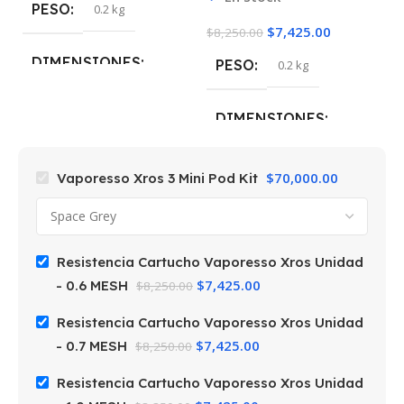
PESO
0.2 kg
$
7,425.00
$
8,250.00
$
8
DIMENSIONES
PESO
0.2 kg
5 × 5 × 10 cm
DIMENSIONES
COLOR
Space Grey
5 × 5 × 10 cm
$
70,000.00
Vaporesso Xros 3 Mini Pod Kit
Resistencia Cartucho Vaporesso Xros Unidad
$
7,425.00
- 0.6 MESH
$
8,250.00
Resistencia Cartucho Vaporesso Xros Unidad
$
7,425.00
- 0.7 MESH
$
8,250.00
Resistencia Cartucho Vaporesso Xros Unidad