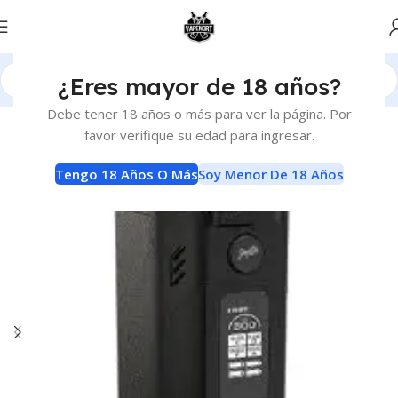
¿Eres mayor de 18 años?
Inicio
Vaporizadores
Mods
Debe tener 18 años o más para ver la página. Por
favor verifique su edad para ingresar.
-20%
Tengo 18 Años O Más
Soy Menor De 18 Años