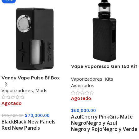
-22%
Vape Vaporesso Gen 160 Kit
Vandy Vape Pulse Bf Box
Vaporizadores
,
Kits
Mod
Avanzados
Vaporizadores
,
Mods
Agotado
Agotado
$
60,000.00
$
70,000.00
$
90,000.00
Azul
Cherry Pink
Gris Mate
Black
Black New Panels
Negro
Negro y Azul
Red New Panels
Negro y Rojo
Negro y Verde
Seleccionar Opciones
Seleccionar Opciones