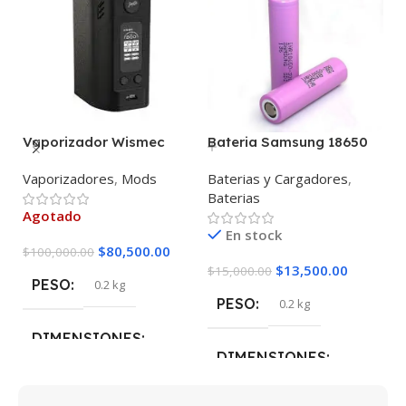
Vaporizador Wismec
Bateria Samsung 18650
A
Reuleaux RX300
30Q 3000Mah 15A 3.7V
N
Vaporizadores
,
Mods
Baterias y Cargadores
,
A
2
Baterias
C
Agotado
En stock
$
80,500.00
$
100,000.00
$
13,500.00
$
15,000.00
$
3
PESO
0.2 kg
PESO
0.2 kg
DIMENSIONES
DIMENSIONES
5 × 5 × 10 cm
5 × 5 × 10 cm