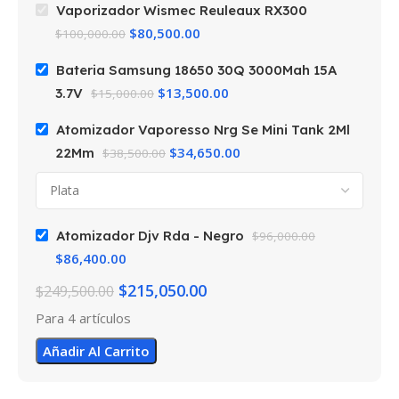
Vaporizador Wismec Reuleaux RX300
COLOR
Negro
$
80,500.00
$
100,000.00
MARCAS
Samsung
Bateria Samsung 18650 30Q 3000Mah 15A
MARCAS
Wismec
$
13,500.00
3.7V
$
15,000.00
Atomizador Vaporesso Nrg Se Mini Tank 2Ml
$
34,650.00
22Mm
$
38,500.00
Atomizador Djv Rda - Negro
$
96,000.00
$
86,400.00
$
215,050.00
$
249,500.00
Para 4 artículos
Añadir Al Carrito