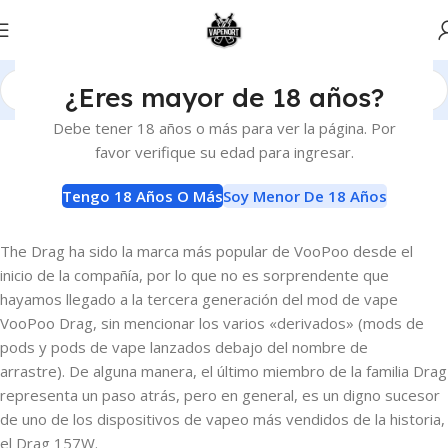
¿Eres mayor de 18 años?
Debe tener 18 años o más para ver la página. Por
BLOG
favor verifique su edad para ingresar.
Revisión de Voopoo Drag 3
0
Tengo 18 Años O Más
Soy Menor De 18 Años
ianyerenyen
Activado 8 de septiembre de 2021
The Drag ha sido la marca más popular de VooPoo desde el
inicio de la compañía, por lo que no es sorprendente que
hayamos llegado a la tercera generación del mod de vape
VooPoo Drag, sin mencionar los varios «derivados» (mods de
pods y pods de vape lanzados debajo del nombre de
arrastre). De alguna manera, el último miembro de la familia Drag
representa un paso atrás, pero en general, es un digno sucesor
de uno de los dispositivos de vapeo más vendidos de la historia,
el Drag 157W.