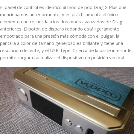
El panel de control es idéntico al mod de pod Drag X Plus que
mencionamos anteriormente, y es prácticamente el único
elemento que recuerda a los dos mods avanzados de Drag
anteriores. El botón de disparo redondo está ligeramente
empotrado para una presión más cómoda con el pulgar, la
pantalla a color de tamaño generoso es brillante y tiene una
resolución decente, y el USB Type-C cerca de la parte inferior le
permite cargar o actualizar el dispositivo en posición vertical.