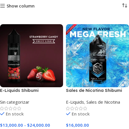
Show column
E-Liquids Shibumi
Sales de Nicotina Shibumi
Strawberry Candy
Mega Fresh
Sin categorizar
E-Liquids
,
Sales de Nicotina
En stock
En stock
$
13,000.00
-
$
24,000.00
$
16,000.00