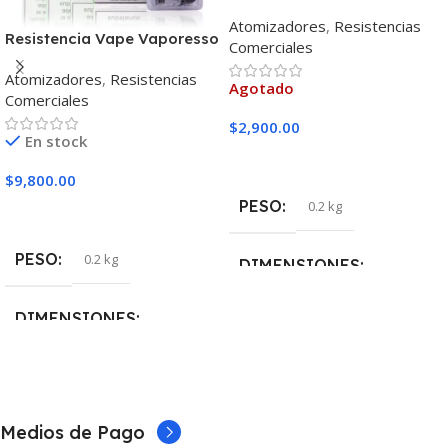
Clouds Tricore Alien 0.16
Atomizadores
,
Resistencias
Dual 2.5 Mm
Resistencia Vape Vaporesso
Comerciales
Luxe Q Mesh Pod
Atomizadores
,
Resistencias
Agotado
Comerciales
$
2,900.00
En stock
Leer Más
$
9,800.00
PESO
0.2 kg
Seleccionar Opciones
PESO
0.2 kg
DIMENSIONES
5 × 5 × 10 cm
DIMENSIONES
5 × 5 × 10 cm
MARCAS
Skull Cloud
OHMIAJE
Medios de Pago