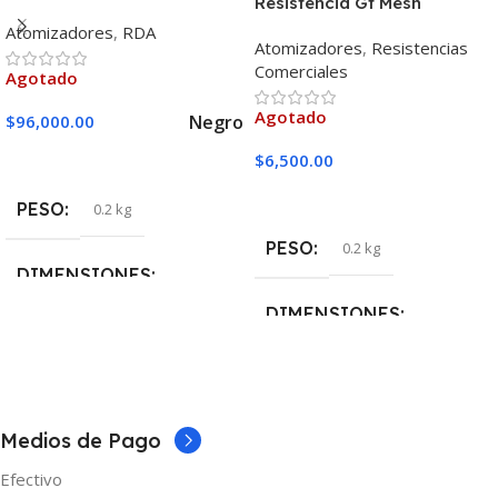
Resistencia Gt Mesh
Vaporesso Unidad
Atomizadores
,
RDA
Atomizadores
,
Resistencias
Comerciales
Agotado
Agotado
Negro
$
96,000.00
Seleccionar Opciones
$
6,500.00
Leer Más
PESO
0.2 kg
PESO
0.2 kg
DIMENSIONES
DIMENSIONES
5 × 5 × 10 cm
5 × 5 × 10 cm
COLOR
Negro
MARCAS
Vaporesso
Medios de Pago
Efectivo