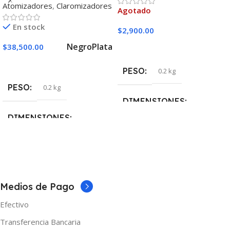
Atomizadores
,
Claromizadores
Agotado
En stock
$
2,900.00
Negro
Plata
$
38,500.00
Leer Más
Seleccionar Opciones
PESO
0.2 kg
PESO
0.2 kg
DIMENSIONES
DIMENSIONES
5 × 5 × 10 cm
5 × 5 × 10 cm
MARCAS
Skull Cloud
COLOR
Medios de Pago
Azul
,
Negro
,
Plata
,
Rojo
Efectivo
Transferencia Bancaria
MARCAS
Vaporesso