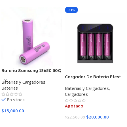
-11%
Bateria Samsung 18650 30Q
3000Mah 15A 3.7V
Cargador De Batería Efest
Baterias y Cargadores
,
Slim K4
Baterias
Baterias y Cargadores
,
Cargadores
En stock
Agotado
$
15,000.00
$
20,000.00
$
22,500.00
Añadir Al Carrito
Leer Más