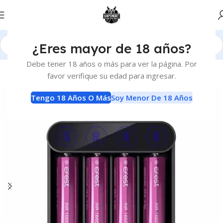
¿Eres mayor de 18 años?
Inicio
Baterias y Cargadores
Cargadores
Debe tener 18 años o más para ver la página. Por
favor verifique su edad para ingresar.
-11%
Tengo 18 Años O Más
Soy Menor De 18 Años