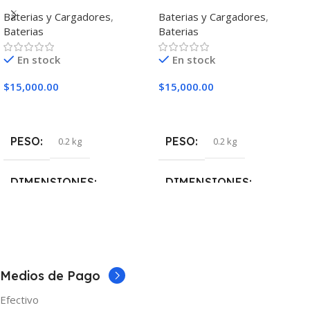
3000Mah 15A 3.7V
3000Mah 30
Baterias y Cargadores
,
Baterias y Cargadores
,
Baterias
Baterias
En stock
En stock
$
15,000.00
$
15,000.00
Añadir Al Carrito
Añadir Al Carrito
PESO
PESO
0.2 kg
0.2 kg
DIMENSIONES
DIMENSIONES
5 × 5 × 10 cm
5 × 5 × 10 cm
MARCAS
Samsung
Medios de Pago
Efectivo