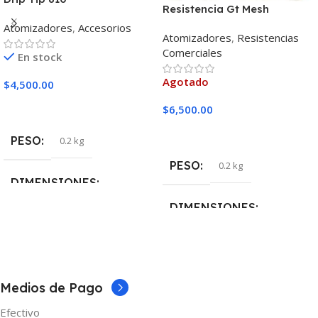
Resistencia Gt Mesh
Vaporesso Unidad
Atomizadores
,
Accesorios
Atomizadores
,
Resistencias
Comerciales
En stock
Agotado
$
4,500.00
Añadir Al Carrito
$
6,500.00
Leer Más
PESO
0.2 kg
PESO
0.2 kg
DIMENSIONES
DIMENSIONES
5 × 5 × 10 cm
5 × 5 × 10 cm
MARCAS
Vaporesso
Medios de Pago
Efectivo