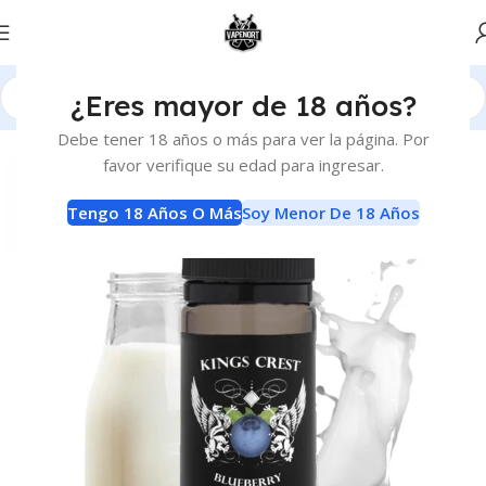
¿Eres mayor de 18 años?
Inicio
E-Liquids
E-Liquids
Debe tener 18 años o más para ver la página. Por
favor verifique su edad para ingresar.
Tengo 18 Años O Más
Soy Menor De 18 Años