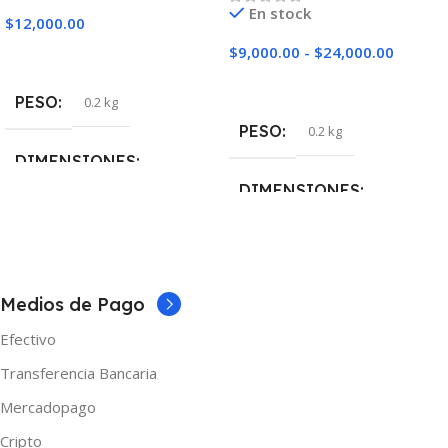
En stock
$
12,000.00
$
9,000.00
-
$
24,000.00
Seleccionar Opciones
Seleccionar Opciones
PESO
0.2 kg
PESO
0.2 kg
DIMENSIONES
DIMENSIONES
5 × 5 × 10 cm
5 × 5 × 10 cm
TAMAÑO
60ml
NICOTINA
Medios de Pago
MARCAS
One
Efectivo
0mg
,
3mg
,
6mg
Transferencia Bancaria
NICOTINA
3mg
MARCAS
Shibumi
Mercadopago
Cripto